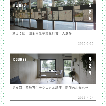
5
AWARD
2
5
第１２回 団地再生卒業設計賞 入選作
2015-5-25
4
COURSE
2
4
第６回 団地再生テクニカル講座 開催のお知らせ
2015-4-24