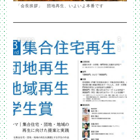
「会長挨拶」 団地再生、いよいよ本番です
3
AWARD
1