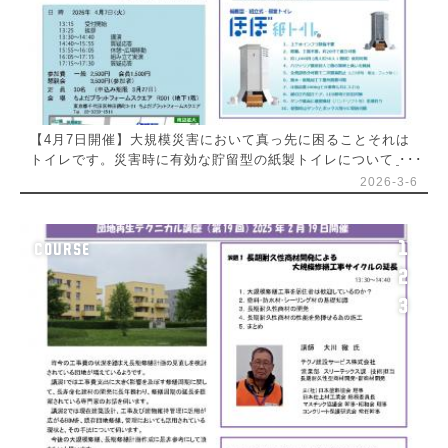
【4月7日開催】大規模災害において真っ先に困ることそれは
トイレです。災害時に有効な貯留型の紙製トイレについて＿
団地再生テクニカル講座(第20回)
2026-3-6
1
COURSE
2
3