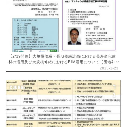
【2/19開催】大規模修繕・長期修繕計画における長寿命化建
材の活用及び大規模修繕におけるBIM活用について【団地再
生テクニカル講座(第19回)】
2025-1-23
7
COURSE
1