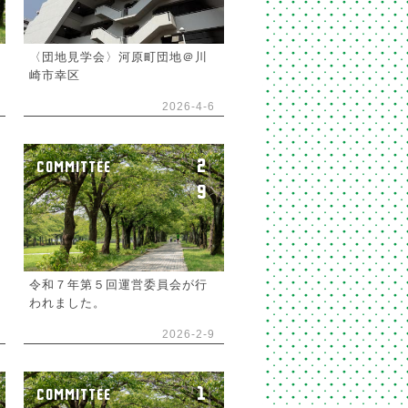
〈団地見学会〉河原町団地＠川
崎市幸区
2026-4-6
2
COMMITTEE
9
令和７年第５回運営委員会が行
われました。
2026-2-9
1
COMMITTEE