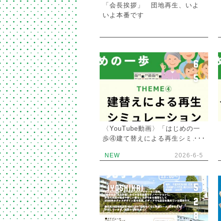
「会長挨拶」 団地再生、いよ
いよ本番です
6
5
〈YouTube動画〉「はじめの一
歩④建て替えによる再生シミュ
レーション」を公開しました。
NEW
2026-6-5
5
JYOSHIKAI
2
8