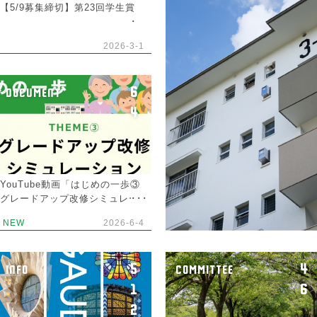
【5/9募集締切】第23回学生賞
2026-3-1
6
DOCUMENT
4
YouTube動画「はじめの一歩③
グレードアップ改修シミュレー
ション」を公開しました。
NEW
2026-6-4
5
4
INFO
COMMITTEE
1
6
2