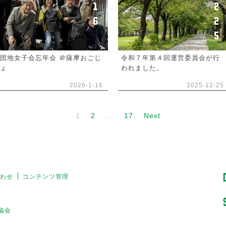
1
2
6
2
5
団地女子会忘年会 ＠薩摩おごじ
令和７年第４回運営委員会が行
ょ
われました。
2026-1-16
2025-12-25
1
2
…
17
Next
わせ
コンテンツ管理
援協会