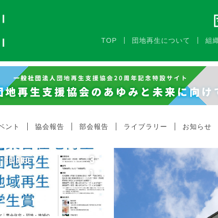
TOP
団地再生について
組
ベント
協会報告
部会報告
ライブラリー
お知らせ
3
AWARD
1