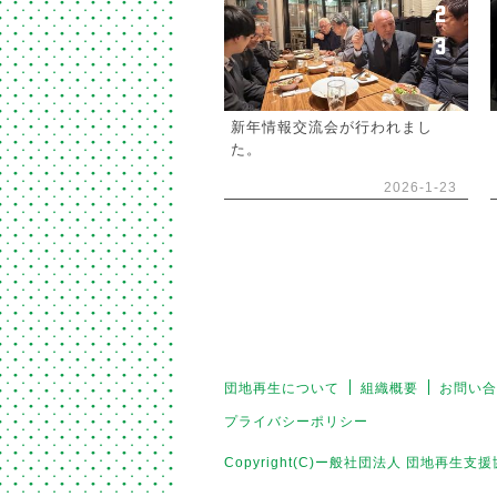
2
3
新年情報交流会が行われまし
た。
2026-1-23
団地再生について
組織概要
お問い合
プライバシーポリシー
Copyright(C)ー般社団法人 団地再生支