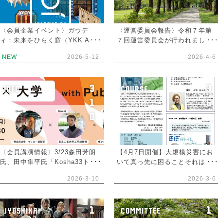
〈会員企業イベント〉ガウデ
〈運営委員会報告〉令和７年第
ィ：未来をひらく窓（YKK AP
７回運営委員会が行われまし
㈱）
た。
NEW
2026-5-12
2026-4-6
3
3
INFO
COURSE
1
6
0
〈会員講演情報〉3/23森田芳朗
【4月7日開催】大規模災害にお
氏、田中隼平氏「Kosha33トー
いて真っ先に困ることそれはト
クセッション団地×大学with
イレです。災害時に有効な貯留
2026-3-10
2026-3-6
Public」
型の紙製トイレについて＿団地
再生テクニカル講座(第20回)
1
1
JYOSHIKAI
COMMITTEE