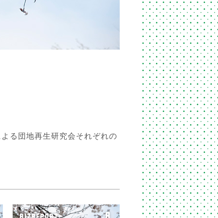
による団地再生研究会それぞれの
8
BIZREPORT