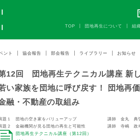
TOP
団地再生について
組
ベント
協会報告
部会報告
ライブラリー
お知らせ
第12回 団地再生テクニカル講座 新
若い家族を団地に呼び戻す！ 団地再
金融・不動産の取組み
演題１ 団地の空き家をバリューアップ 講師 金丸 典
演題２ 金融機関が見る団地の再生と可能性 講師 寺嶋 政
団地再生テクニカル講座（第12回）