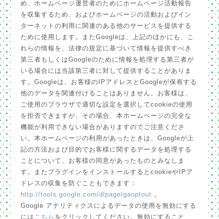
め、ホームページ運営者のためにホームページ活動報告
を収集するため、およびホームページの活動およびイン
ターネットの利用に関連のある他のサービスを提供する
ために使用します。またGoogleは、上記のほかにも、こ
れらの情報を、法律の規定に基づいて情報を提供すべき
第三者もしくはGoogleのために情報を処理する第三者が
いる場合には当該第三者に対して提供することがありま
す。Googleは、お客様のIPアドレスとGoogleが保有する
他のデータを関連付けることはありません。お客様は、
ご使用のブラウザで適切な設定を選択してcookieの使用
を拒否できますが、その場合、本ホームページの完全な
機能が利用できない場合がありますのでご注意くださ
い。本ホームページの利用があったときは、Googleが上
記の方法および目的でお客様に関するデータを処理する
ことについて、お客様の同意があったものとみなしま
す。またプラグインをインストールするとcookieやIPア
ドレスの収集を防ぐこともできます：
http://tools.google.com/dlpage/gaoptout
。
Google アナリティクスによるデータの使用を無効にする
には
こちら
をクリックしてください。無効にすること