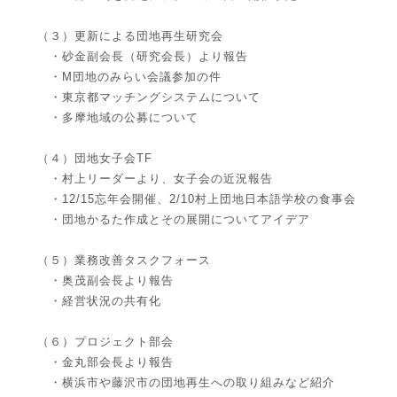
（３）更新による団地再生研究会
・砂金副会長（研究会長）より報告
・M団地のみらい会議参加の件
・東京都マッチングシステムについて
・多摩地域の公募について
（４）団地女子会TF
・村上リーダーより、女子会の近況報告
・12/15忘年会開催、2/10村上団地日本語学校の食事会
・団地かるた作成とその展開についてアイデア
（５）業務改善タスクフォース
・奥茂副会長より報告
・経営状況の共有化
（６）プロジェクト部会
・金丸部会長より報告
・横浜市や藤沢市の団地再生への取り組みなど紹介