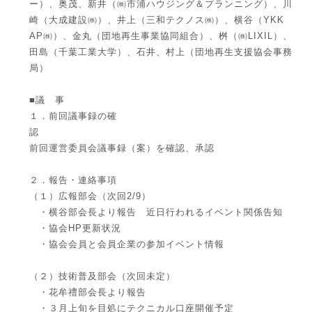
ー）、奥茂、新井（㈱市浦ハウジング＆プランニング）、川
崎（大成建設㈱）、井上（三和テクノス㈱）、横谷（YKK
AP㈱）、金丸（団地再生事業協同組合）、桝（㈱LIXIL）、
田島（千葉工業大学）、石井、村上（団地再生支援協会事務
局）
■議 事
１．前回議事録の確
認
前回運営委員会議事録（案）を確認、承認
２．報告・連絡事項
（１）広報部会（次回2/9）
・横谷部会長より報告 近日行われるイベント関係告知
・協会HP更新状況
・協会会員と会員企業の参加イベント情報
（２）技術普及部会（次回未定）
・花牟禮部会長より報告
・３月上旬を目処にテクニカル口座開催予定