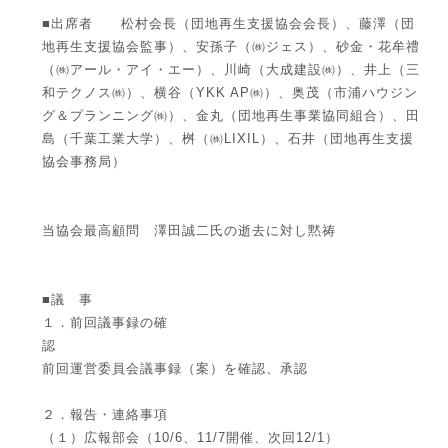
■出席者 松村会長（団地再生支援協会会長）、藤澤（団
地再生支援協会監事）、安孫子（㈱ジェス）、砂金・花牟禮
（㈱アール・アイ・エー）、川崎（大成建設㈱）、井上（三
和テクノス㈱）、横谷（YKK AP㈱）、奥茂（市浦ハウジン
グ＆プランニング㈱）、金丸（団地再生事業協同組合）、田
島（千葉工業大学）、桝（㈱LIXIL）、石井（団地再生支援
協会事務局）
当協会最高顧問 澤田誠二氏の逝去に対し黙祷
■議 事
１．前回議事録の確
認
前回運営委員会議事録（案）を確認、承認
２．報告・連絡事項
（１）広報部会（10/6、11/7開催、次回12/1）