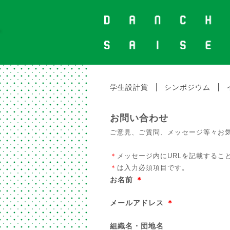
学生設計賞
シンポジウム
お問い合わせ
ご意見、ご質問、メッセージ等々お
＊
メッセージ内にURLを記載するこ
＊
は入力必須項目です。
お名前
＊
メールアドレス
＊
組織名・団地名